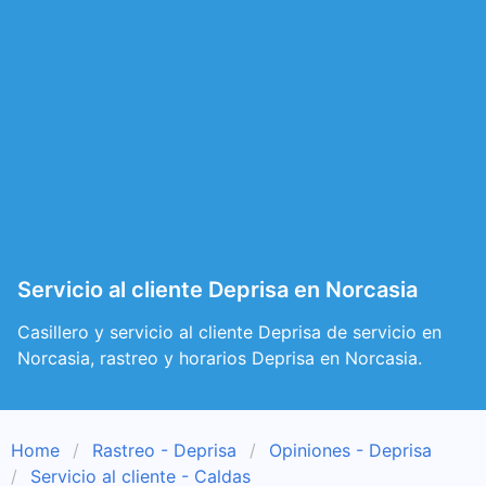
Servicio al cliente Deprisa en Norcasia
Casillero y servicio al cliente Deprisa de servicio en
Norcasia, rastreo y horarios Deprisa en Norcasia.
Home
Rastreo - Deprisa
Opiniones - Deprisa
Servicio al cliente - Caldas