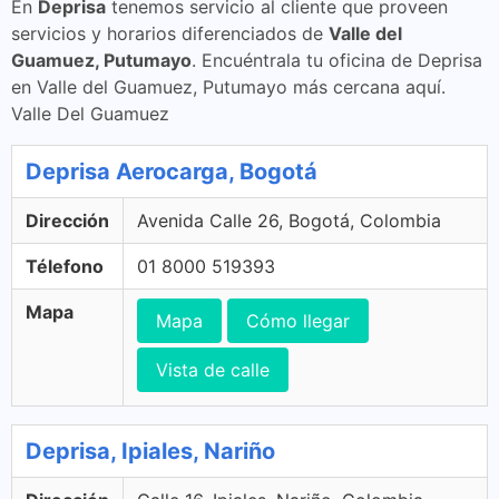
En
Deprisa
tenemos servicio al cliente que proveen
servicios y horarios diferenciados de
Valle del
Guamuez, Putumayo
. Encuéntrala tu oficina de Deprisa
en Valle del Guamuez, Putumayo más cercana aquí.
Valle Del Guamuez
Deprisa Aerocarga, Bogotá
Dirección
Avenida Calle 26, Bogotá, Colombia
Télefono
01 8000 519393
Mapa
Mapa
Cómo llegar
Vista de calle
Deprisa, Ipiales, Nariño