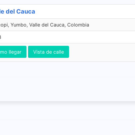
le del Cauca
copi, Yumbo, Valle del Cauca, Colombia
3
mo llegar
Vista de calle