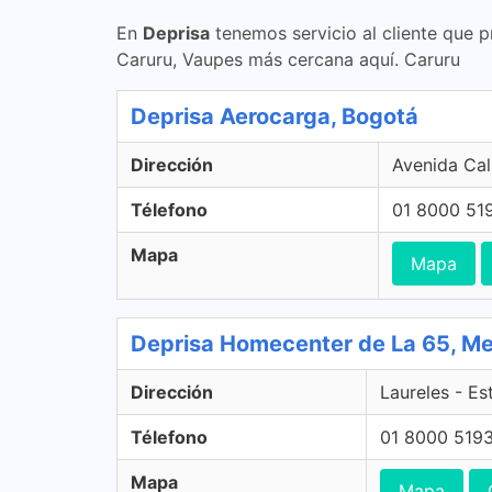
En
Deprisa
tenemos servicio al cliente que p
Caruru, Vaupes más cercana aquí. Caruru
Deprisa Aerocarga, Bogotá
Dirección
Avenida Cal
Télefono
01 8000 51
Mapa
Mapa
Deprisa Homecenter de La 65, Med
Dirección
Laureles - Es
Télefono
01 8000 519
Mapa
Mapa