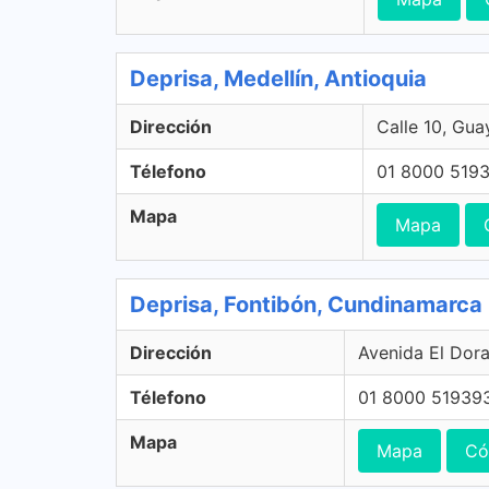
Deprisa, Medellín, Antioquia
Dirección
Calle 10, Gua
Télefono
01 8000 519
Mapa
Mapa
Deprisa, Fontibón, Cundinamarca
Dirección
Avenida El Dor
Télefono
01 8000 51939
Mapa
Mapa
Có