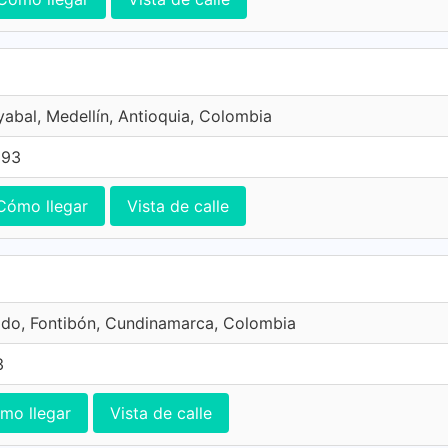
yabal, Medellín, Antioquia, Colombia
393
Cómo llegar
Vista de calle
ado, Fontibón, Cundinamarca, Colombia
3
mo llegar
Vista de calle