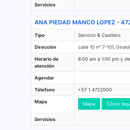
Servicios
ANA PIEDAD MANCO LOPEZ - 472 S
Tipo
Servicio & Casillero
Dirección
calle 10 n° 7-101, Giral
Horario de
8:00 am a 1:00 pm y d
atención
Agendar
Télefono
+57 1 4722000
Mapa
Mapa
Cómo lleg
Servicios