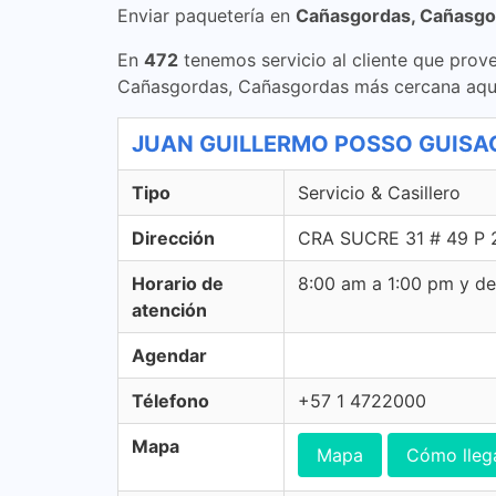
Enviar paquetería en
Cañasgordas, Cañasgo
En
472
tenemos servicio al cliente que prove
Cañasgordas, Cañasgordas más cercana aqu
JUAN GUILLERMO POSSO GUISAO - 
Tipo
Servicio & Casillero
Dirección
CRA SUCRE 31 # 49 P 2
Horario de
8:00 am a 1:00 pm y d
atención
Agendar
Télefono
+57 1 4722000
Mapa
Mapa
Cómo lleg