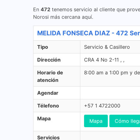
En
472
tenemos servicio al cliente que prove
Norosi más cercana aquí.
MELIDA FONSECA DIAZ - 472 Servi
Tipo
Servicio & Casillero
Dirección
CRA 4 No 2-11 , ,
Horario de
8:00 am a 1:00 pm y d
atención
Agendar
Télefono
+57 1 4722000
Mapa
Mapa
Cómo lleg
Servicios