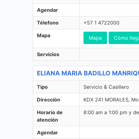
Agendar
Télefono
+57 1 4722000
Mapa
Mapa
Cómo lleg
Servicios
ELIANA MARIA BADILLO MANRIQUE 
Tipo
Servicio & Casillero
Dirección
KDX 241 MORALES, Mora
Horario de
8:00 am a 1:00 pm y d
atención
Agendar