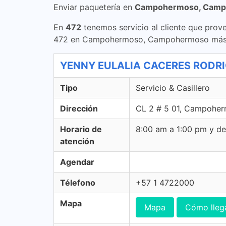
Enviar paquetería en
Campohermoso, Cam
En
472
tenemos servicio al cliente que prove
472 en Campohermoso, Campohermoso más 
YENNY EULALIA CACERES RODRIGUE
Tipo
Servicio & Casillero
Dirección
CL 2 # 5 01, Campohe
Horario de
8:00 am a 1:00 pm y d
atención
Agendar
Télefono
+57 1 4722000
Mapa
Mapa
Cómo lleg