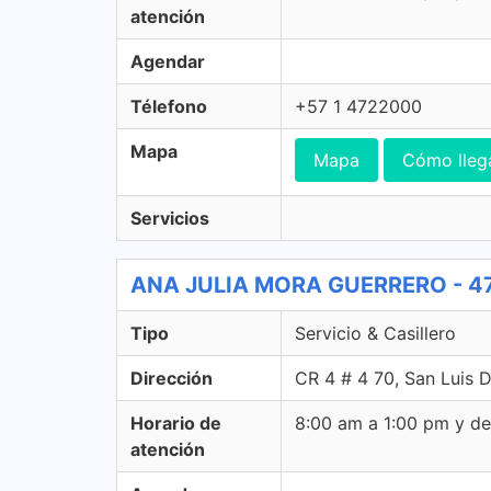
atención
Agendar
Télefono
+57 1 4722000
Mapa
Mapa
Cómo lleg
Servicios
ANA JULIA MORA GUERRERO - 472 
Tipo
Servicio & Casillero
Dirección
CR 4 # 4 70, San Luis 
Horario de
8:00 am a 1:00 pm y d
atención