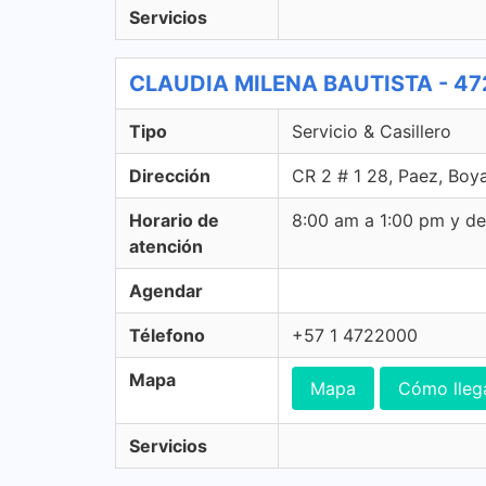
Servicios
CLAUDIA MILENA BAUTISTA - 472 S
Tipo
Servicio & Casillero
Dirección
CR 2 # 1 28, Paez, Boy
Horario de
8:00 am a 1:00 pm y d
atención
Agendar
Télefono
+57 1 4722000
Mapa
Mapa
Cómo lleg
Servicios