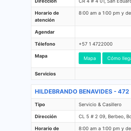
Dirección
CR 4 # 4 01, San Eduar
Horario de
8:00 am a 1:00 pm y d
atención
Agendar
Télefono
+57 1 4722000
Mapa
Mapa
Cómo lleg
Servicios
HILDEBRANDO BENAVIDES - 472 Se
Tipo
Servicio & Casillero
Dirección
CL 5 # 2 09, Berbeo, B
Horario de
8:00 am a 1:00 pm y d