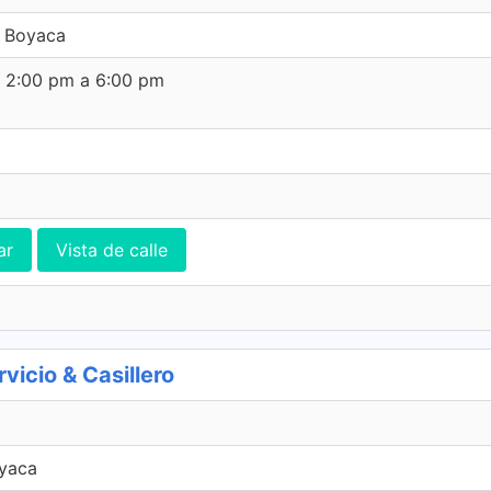
, Boyaca
e 2:00 pm a 6:00 pm
ar
Vista de calle
cio & Casillero
oyaca