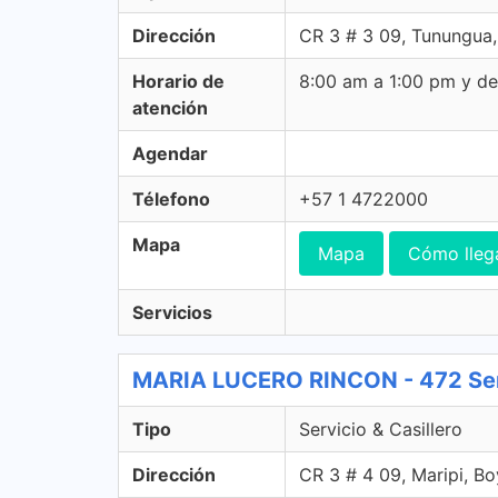
Dirección
CR 3 # 3 09, Tunungua
Horario de
8:00 am a 1:00 pm y d
atención
Agendar
Télefono
+57 1 4722000
Mapa
Mapa
Cómo lleg
Servicios
MARIA LUCERO RINCON - 472 Servi
Tipo
Servicio & Casillero
Dirección
CR 3 # 4 09, Maripi, B