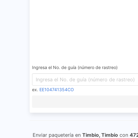
Ingresa el No. de guía (número de rastreo)
ex.
EE104741354CO
Enviar paquetería en
Timbio, Timbío
con
47