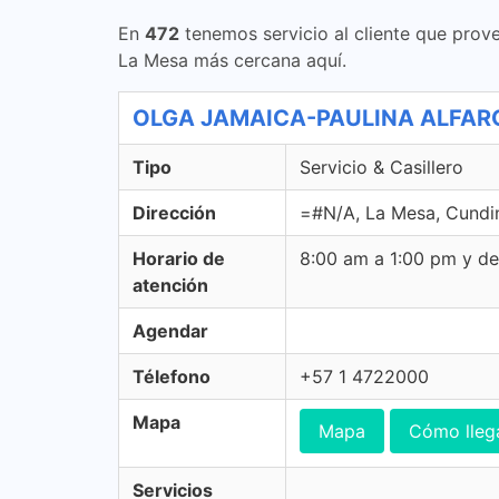
En
472
tenemos servicio al cliente que prove
La Mesa más cercana aquí.
OLGA JAMAICA-PAULINA ALFARO - 
Tipo
Servicio & Casillero
Dirección
=#N/A, La Mesa, Cund
Horario de
8:00 am a 1:00 pm y d
atención
Agendar
Télefono
+57 1 4722000
Mapa
Mapa
Cómo lleg
Servicios