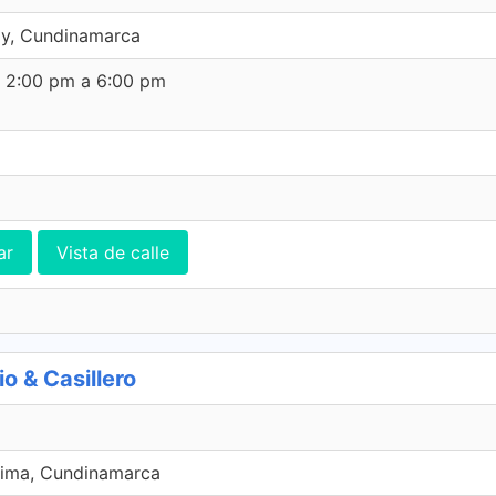
ay, Cundinamarca
e 2:00 pm a 6:00 pm
ar
Vista de calle
 & Casillero
oima, Cundinamarca