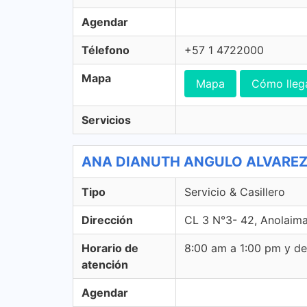
Agendar
Télefono
+57 1 4722000
Mapa
Mapa
Cómo lleg
Servicios
ANA DIANUTH ANGULO ALVAREZ - 4
Tipo
Servicio & Casillero
Dirección
CL 3 N°3- 42, Anolaim
Horario de
8:00 am a 1:00 pm y d
atención
Agendar