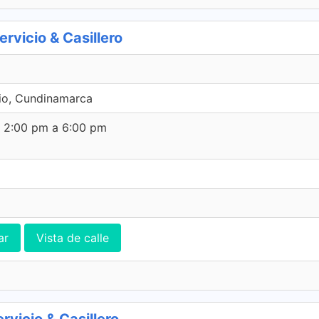
vicio & Casillero
io, Cundinamarca
e 2:00 pm a 6:00 pm
ar
Vista de calle