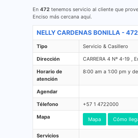
En
472
tenemos servicio al cliente que prove
Enciso más cercana aquí.
NELLY CARDENAS BONILLA - 472 Se
Tipo
Servicio & Casillero
Dirección
CARRERA 4 Nº 4-19 , E
Horario de
8:00 am a 1:00 pm y d
atención
Agendar
Télefono
+57 1 4722000
Mapa
Mapa
Cómo lleg
Servicios