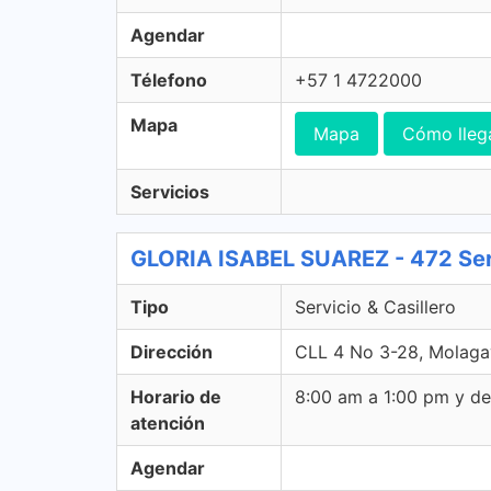
Agendar
Télefono
+57 1 4722000
Mapa
Mapa
Cómo lleg
Servicios
GLORIA ISABEL SUAREZ - 472 Serv
Tipo
Servicio & Casillero
Dirección
CLL 4 No 3-28, Molagav
Horario de
8:00 am a 1:00 pm y d
atención
Agendar