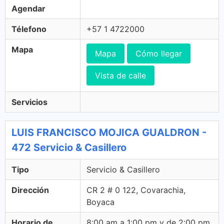
Agendar
Télefono
+57 1 4722000
Mapa
Mapa
Cómo llegar
Vista de calle
Servicios
LUIS FRANCISCO MOJICA GUALDRON -
472 Servicio & Casillero
Tipo
Servicio & Casillero
Dirección
CR 2 # 0 122, Covarachia,
Boyaca
Horario de
8:00 am a 1:00 pm y de 2:00 pm