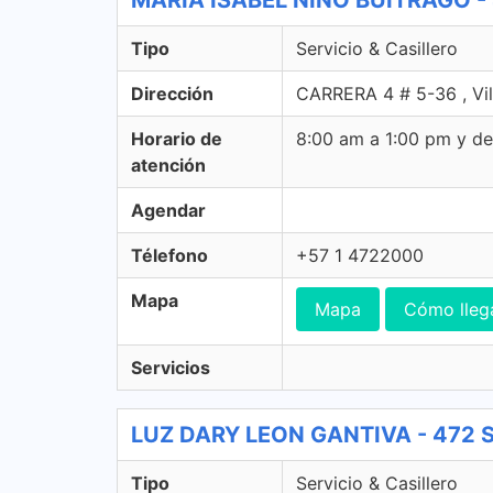
MARIA ISABEL NIÑO BUITRAGO - 47
Tipo
Servicio & Casillero
Dirección
CARRERA 4 # 5-36 , Vil
Horario de
8:00 am a 1:00 pm y d
atención
Agendar
Télefono
+57 1 4722000
Mapa
Mapa
Cómo lleg
Servicios
LUZ DARY LEON GANTIVA - 472 Ser
Tipo
Servicio & Casillero