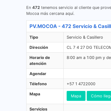
En
472
tenemos servicio al cliente que prove
Mocoa más cercana aquí.
PV.MOCOA - 472 Servicio & Casil
Tipo
Servicio & Casillero
Dirección
CL 7 4 27 DG TELECOM
Horario de
8:00 am a 1:00 pm y d
atención
Agendar
Télefono
+57 1 4722000
Mapa
Mapa
Cómo lleg
Servicios