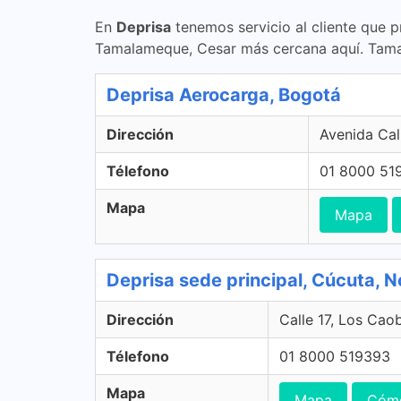
En
Deprisa
tenemos servicio al cliente que p
Tamalameque, Cesar más cercana aquí. Tam
Deprisa Aerocarga, Bogotá
Dirección
Avenida Cal
Télefono
01 8000 51
Mapa
Mapa
Deprisa sede principal, Cúcuta, 
Dirección
Calle 17, Los Cao
Télefono
01 8000 519393
Mapa
Mapa
Cómo