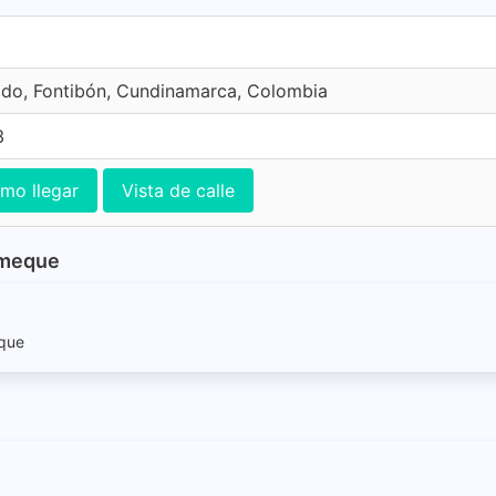
ado, Fontibón, Cundinamarca, Colombia
3
mo llegar
Vista de calle
lameque
eque