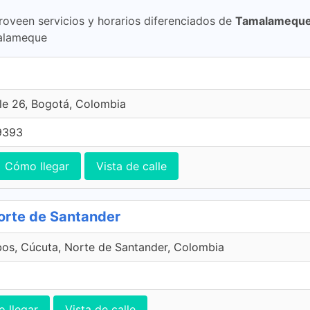
roveen servicios y horarios diferenciados de
Tamalameque
alameque
le 26, Bogotá, Colombia
9393
Cómo llegar
Vista de calle
Norte de Santander
bos, Cúcuta, Norte de Santander, Colombia
 llegar
Vista de calle