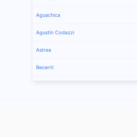
Aguachica
Agustín Codazzi
Astrea
Becerril
Bosconia
Chimichagua
Chiriguaná