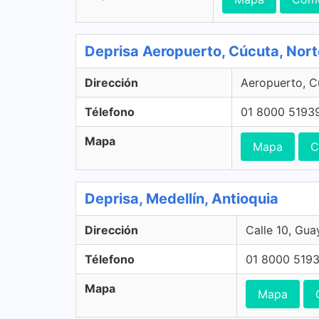
Deprisa Aeropuerto, Cúcuta, Nor
Dirección
Aeropuerto, C
Télefono
01 8000 5193
Mapa
Mapa
C
Deprisa, Medellín, Antioquia
Dirección
Calle 10, Gua
Télefono
01 8000 519
Mapa
Mapa