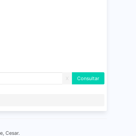
X
e, Cesar.