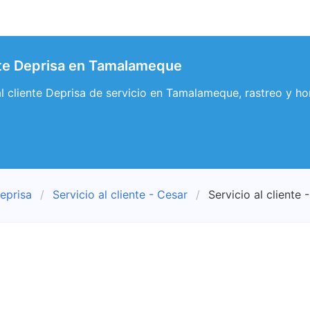
ente Deprisa en Tamalameque
 al cliente Deprisa de servicio en Tamalameque, rastreo y 
eprisa
Servicio al cliente - Cesar
Servicio al client