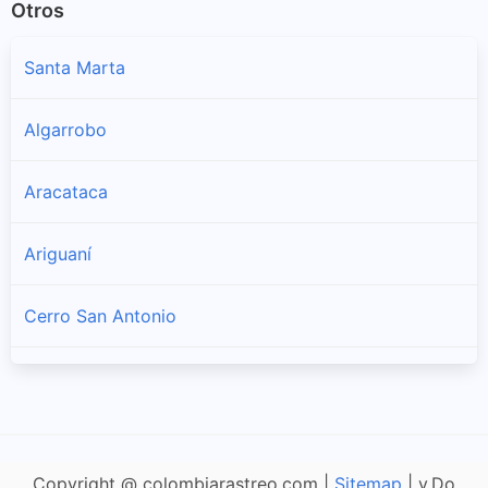
Otros
Santa Marta
Algarrobo
Aracataca
Ariguaní
Cerro San Antonio
Chibolo
Ciénaga
Copyright @ colombiarastreo.com |
Sitemap
| v.Do