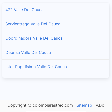
Servicio al cliente y horarios Envia en Bolívar
472 Valle Del Cauca
Buenaventura
Servientrega Valle Del Cauca
Servicio al cliente y horarios Envia en Buenaventura
Coordinadora Valle Del Cauca
Bugalagrande
Servicio al cliente y horarios Envia en Bugalagrande
Deprisa Valle Del Cauca
Caicedonia
Inter Rapidísimo Valle Del Cauca
Servicio al cliente y horarios Envia en Caicedonia
Cali
Logysto Valle Del Cauca
Servicio al cliente y horarios Envia en Cali
TCC Valle Del Cauca
Calima
Copyright @ colombiarastreo.com |
Sitemap
| v.Do
Servicio al cliente y horarios Envia en Calima