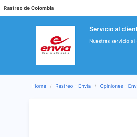
Rastreo de Colombia
Servicio al clie
Nuestras servicio al 
Home
Rastreo - Envia
Opiniones - Env