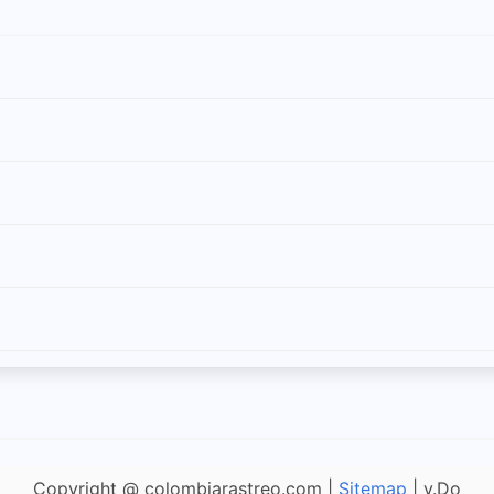
Copyright @ colombiarastreo.com |
Sitemap
| v.Do