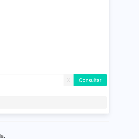
X
da.