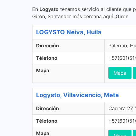
En
Logysto
tenemos servicio al cliente que 
Girón, Santander más cercana aquí. Giron
LOGYSTO Neiva, Huila
Dirección
Palermo, Hu
Télefono
+57(601)51
Mapa
Mapa
Logysto, Villavicencio, Meta
Dirección
Carrera 27,
Télefono
+57(601)51
Mapa
Mapa