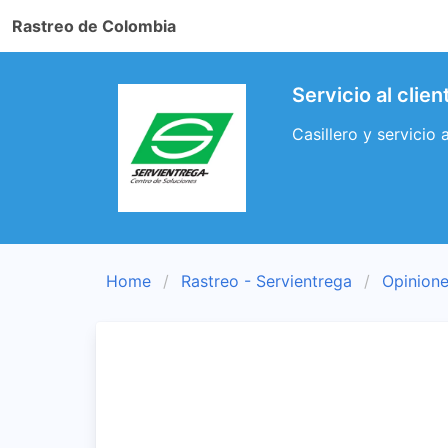
Rastreo de Colombia
Servicio al clie
Casillero y servicio 
Home
Rastreo - Servientrega
Opinione