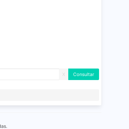
X
das.