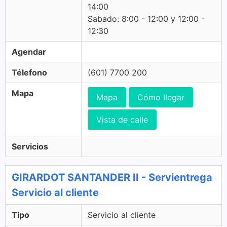
14:00
Sabado: 8:00 - 12:00 y 12:00 -
12:30
Agendar
Télefono
(601) 7700 200
Mapa
Mapa
Cómo llegar
Vista de calle
Servicios
GIRARDOT SANTANDER II - Servientrega
Servicio al cliente
Tipo
Servicio al cliente