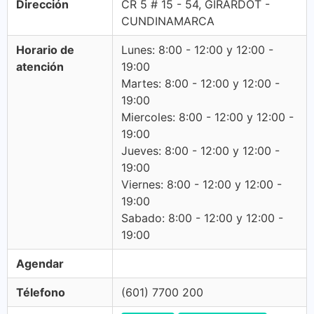
Dirección
CR 5 # 15 - 54, GIRARDOT -
CUNDINAMARCA
Horario de
Lunes: 8:00 - 12:00 y 12:00 -
atención
19:00
Martes: 8:00 - 12:00 y 12:00 -
19:00
Miercoles: 8:00 - 12:00 y 12:00 -
19:00
Jueves: 8:00 - 12:00 y 12:00 -
19:00
Viernes: 8:00 - 12:00 y 12:00 -
19:00
Sabado: 8:00 - 12:00 y 12:00 -
19:00
Agendar
Télefono
(601) 7700 200