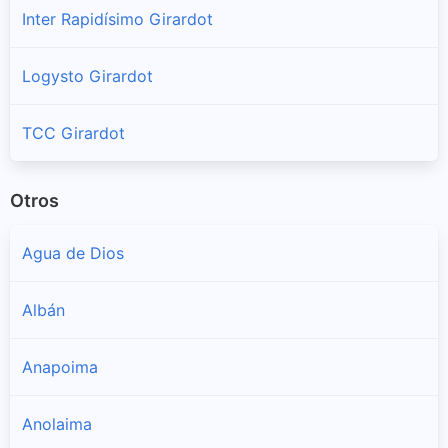
Inter Rapidísimo Girardot
Logysto Girardot
TCC Girardot
Otros
Agua de Dios
Albán
Anapoima
Anolaima