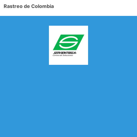
Rastreo de Colombia