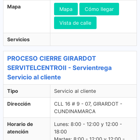
Mapa
Mapa
Cómo llegar
Vista de calle
Servicios
PROCESO CIERRE GIRARDOT
SERVITELCENTROII - Servientrega
Servicio al cliente
Tipo
Servicio al cliente
Dirección
CLL 16 # 9 - 07, GIRARDOT -
CUNDINAMARCA
Horario de
Lunes: 8:00 - 12:00 y 12:00 -
atención
18:00
Martes: 8:00 - 12:00 y 12:00 -