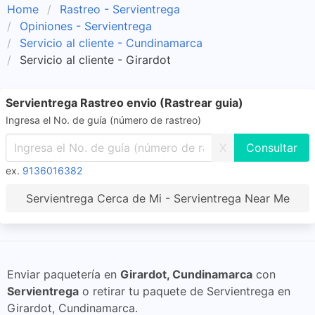
Home
Rastreo - Servientrega
Opiniones - Servientrega
Servicio al cliente - Cundinamarca
Servicio al cliente - Girardot
Servientrega Rastreo envio (Rastrear guia)
Ingresa el No. de guía (número de rastreo)
X
ex.
9136016382
Servientrega Cerca de Mi - Servientrega Near Me
Enviar paquetería en
Girardot, Cundinamarca
con
Servientrega
o retirar tu paquete de Servientrega en
Girardot, Cundinamarca.