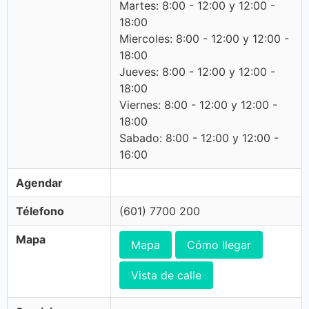
Martes: 8:00 - 12:00 y 12:00 -
18:00
Miercoles: 8:00 - 12:00 y 12:00 -
18:00
Jueves: 8:00 - 12:00 y 12:00 -
18:00
Viernes: 8:00 - 12:00 y 12:00 -
18:00
Sabado: 8:00 - 12:00 y 12:00 -
16:00
Agendar
Télefono
(601) 7700 200
Mapa
Mapa
Cómo llegar
Vista de calle