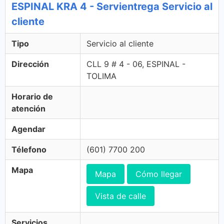
ESPINAL KRA 4 - Servientrega Servicio al
cliente
Tipo
Servicio al cliente
Dirección
CLL 9 # 4 - 06, ESPINAL -
TOLIMA
Horario de
atención
Agendar
Télefono
(601) 7700 200
Mapa
Mapa
Cómo llegar
Vista de calle
Servicios