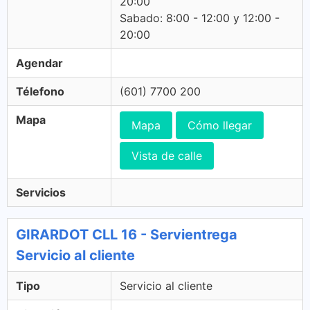
20:00
Sabado: 8:00 - 12:00 y 12:00 -
20:00
Agendar
Télefono
(601) 7700 200
Mapa
Mapa
Cómo llegar
Vista de calle
Servicios
GIRARDOT CLL 16 - Servientrega
Servicio al cliente
Tipo
Servicio al cliente