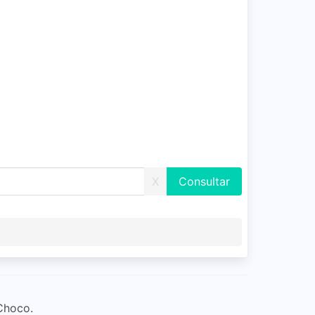
X
 Choco.