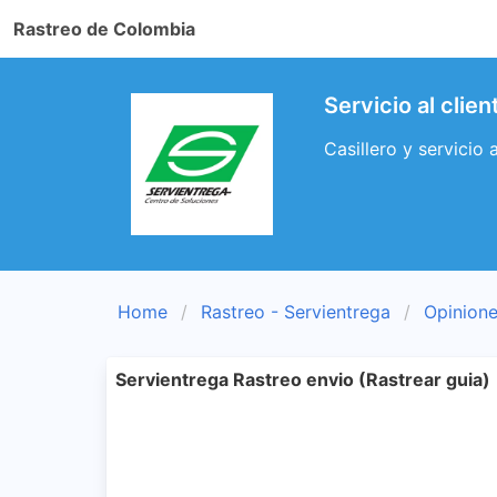
Rastreo de Colombia
Servicio al clie
Casillero y servicio 
Home
Rastreo - Servientrega
Opinione
Servientrega Rastreo envio (Rastrear guia)