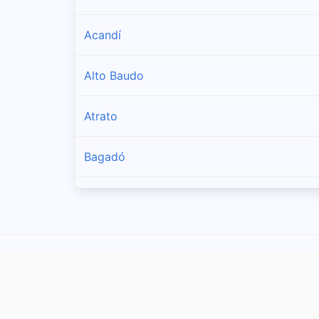
Acandí
Alto Baudo
Atrato
Bagadó
Bahía Solano
Bajo Baudó
Bojaya