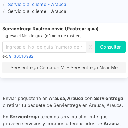
Servicio al cliente - Arauca
Servicio al cliente - Arauca
Servientrega Rastreo envio (Rastrear guia)
Ingresa el No. de guía (número de rastreo)
X
ex.
9136016382
Servientrega Cerca de Mi - Servientrega Near Me
Enviar paquetería en
Arauca, Arauca
con
Servientrega
o retirar tu paquete de Servientrega en Arauca, Arauca.
En
Servientrega
tenemos servicio al cliente que
proveen servicios y horarios diferenciados de
Arauca,