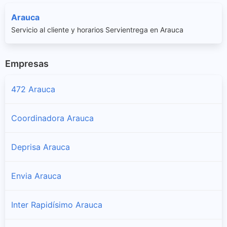
Arauca
Servicio al cliente y horarios Servientrega en Arauca
Empresas
472 Arauca
Coordinadora Arauca
Deprisa Arauca
Envia Arauca
Inter Rapidísimo Arauca