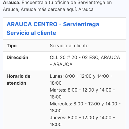
Arauca
. Encuéntrala tu oficina de Servientrega en
Arauca, Arauca más cercana aquí. Arauca
ARAUCA CENTRO - Servientrega
Servicio al cliente
Tipo
Servicio al cliente
Dirección
CLL 20 # 20 - 02 ESQ, ARAUCA
- ARAUCA
Horario de
Lunes: 8:00 - 12:00 y 14:00 -
atención
18:00
Martes: 8:00 - 12:00 y 14:00 -
18:00
Miercoles: 8:00 - 12:00 y 14:00 -
18:00
Jueves: 8:00 - 12:00 y 14:00 -
18:00