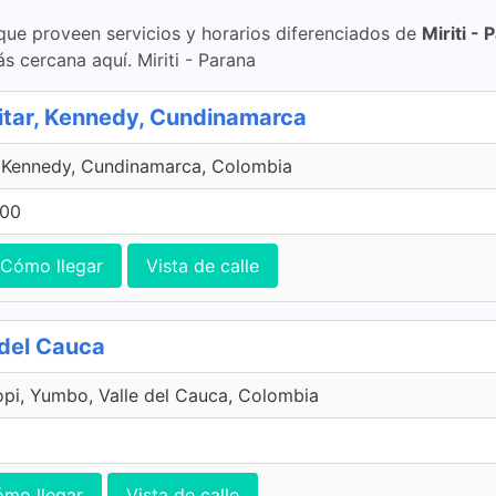
 que proveen servicios y horarios diferenciados de
Miriti -
s cercana aquí. Miriti - Parana
litar, Kennedy, Cundinamarca
, Kennedy, Cundinamarca, Colombia
200
Cómo llegar
Vista de calle
 del Cauca
opi, Yumbo, Valle del Cauca, Colombia
0
mo llegar
Vista de calle