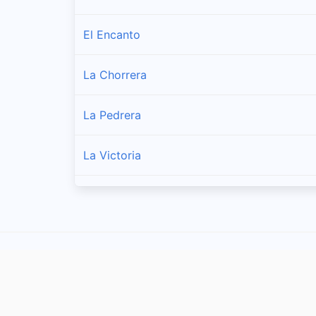
El Encanto
La Chorrera
La Pedrera
La Victoria
Puerto Alegría
Puerto Arica
Puerto Nariño