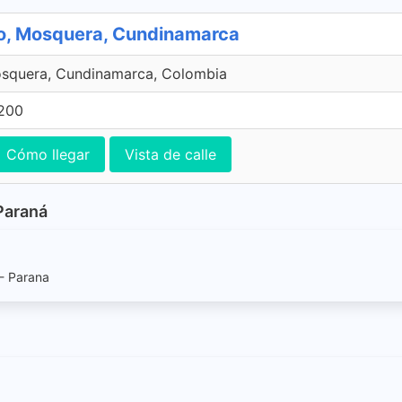
do, Mosquera, Cundinamarca
osquera, Cundinamarca, Colombia
 200
Cómo llegar
Vista de calle
 Paraná
 - Parana