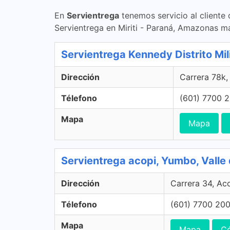
En
Servientrega
tenemos servicio al cliente
Servientrega en Miriti - Paraná, Amazonas má
Servientrega Kennedy Distrito Mi
Dirección
Carrera 78k
Télefono
(601) 7700 
Mapa
Mapa
Servientrega acopi, Yumbo, Valle
Dirección
Carrera 34, Ac
Télefono
(601) 7700 20
Mapa
Mapa
Có