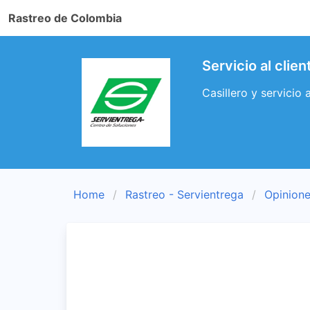
Rastreo de Colombia
Servicio al clie
Casillero y servicio 
Home
Rastreo - Servientrega
Opinione