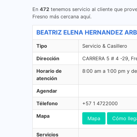
En
472
tenemos servicio al cliente que prove
Fresno más cercana aquí.
BEATRIZ ELENA HERNANDEZ ARBELA
Tipo
Servicio & Casillero
Dirección
CARRERA 5 # 4 -29, Fr
Horario de
8:00 am a 1:00 pm y d
atención
Agendar
Télefono
+57 1 4722000
Mapa
Mapa
Cómo lleg
Servicios