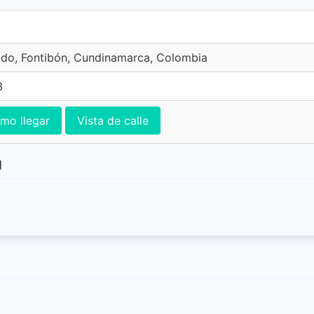
ado, Fontibón, Cundinamarca, Colombia
3
mo llegar
Vista de calle
l