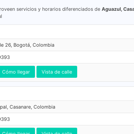
roveen servicios y horarios diferenciados de
Aguazul, Cas
l
le 26, Bogotá, Colombia
9393
Cómo llegar
Vista de calle
opal, Casanare, Colombia
9393
Cómo llegar
Vista de calle