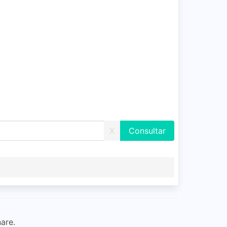
X
are.