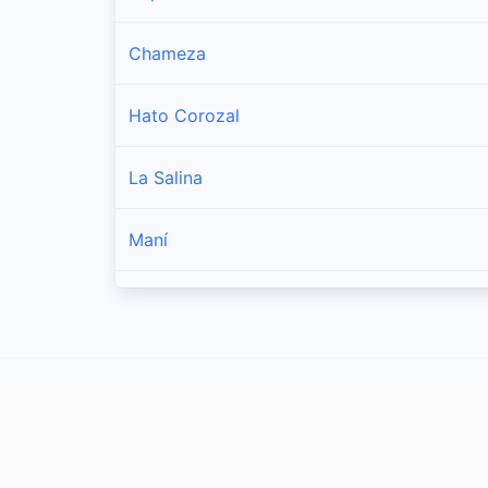
Chameza
Hato Corozal
La Salina
Maní
Monterrey
Nunchía
Orocué