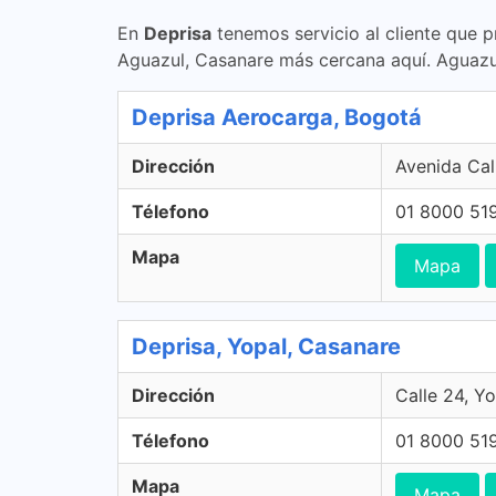
En
Deprisa
tenemos servicio al cliente que p
Aguazul, Casanare más cercana aquí. Aguazu
Deprisa Aerocarga, Bogotá
Dirección
Avenida Cal
Télefono
01 8000 51
Mapa
Mapa
Deprisa, Yopal, Casanare
Dirección
Calle 24, Y
Télefono
01 8000 51
Mapa
Mapa