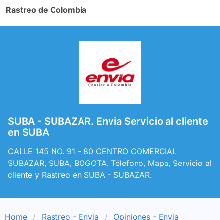
Rastreo de Colombia
SUBA - SUBAZAR. Envia Servicio al cliente
en SUBA
CALLE 145 NO. 91 - 80 CENTRO COMERCIAL
SUBAZAR, SUBA, BOGOTA. Télefono, Mapa, Servicio al
cliente y Rastreo en SUBA - SUBAZAR.
Home
Rastreo - Envia
Opiniones - Envia