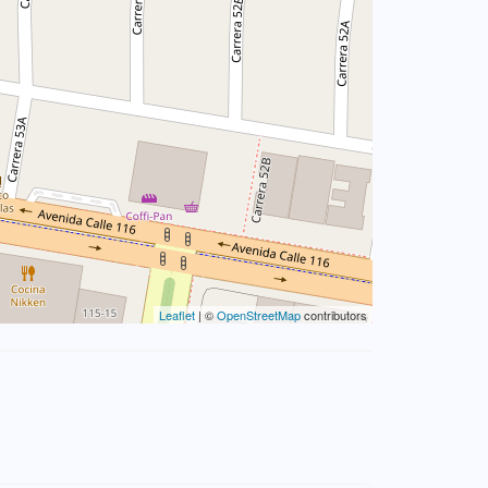
Leaflet
| ©
OpenStreetMap
contributors