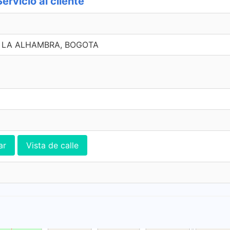
rvicio al cliente
6, LA ALHAMBRA, BOGOTA
ar
Vista de calle