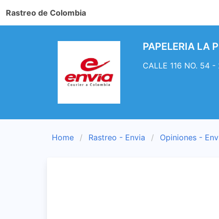
Rastreo de Colombia
PAPELERIA LA P
CALLE 116 NO. 54 - 
Home
Rastreo - Envia
Opiniones - Env