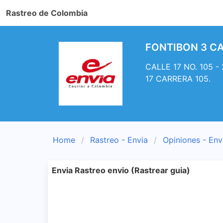
Rastreo de Colombia
FONTIBON 3 CAL
CALLE 17 NO. 105 -
17 CARRERA 105.
Home
Rastreo - Envia
Opiniones - Env
Envia Rastreo envio (Rastrear guia)