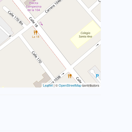
Leaflet
| ©
OpenStreetMap
contributors