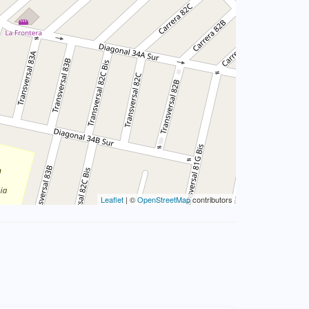
Leaflet
| ©
OpenStreetMap
contributors