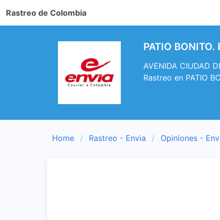
Rastreo de Colombia
PATIO BONITO. E
AVENIDA CIUDAD DE 
Rastreo en PATIO B
Home
Rastreo - Envia
Opiniones - Env