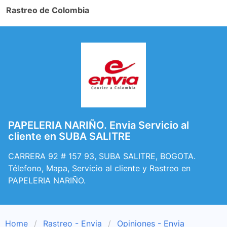
Rastreo de Colombia
PAPELERIA NARIÑO. Envia Servicio al
cliente en SUBA SALITRE
CARRERA 92 # 157 93, SUBA SALITRE, BOGOTA.
Télefono, Mapa, Servicio al cliente y Rastreo en
PAPELERIA NARIÑO.
Home
Rastreo - Envia
Opiniones - Envia