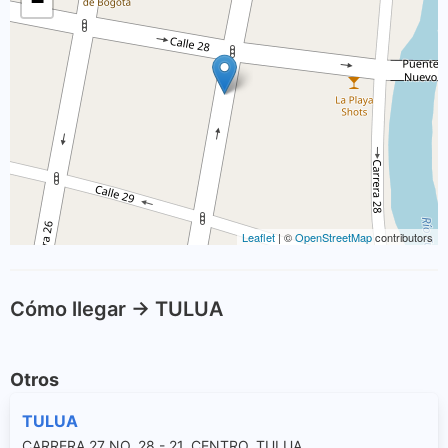
−
Leaflet
| ©
OpenStreetMap
contributors
Cómo llegar -> TULUA
Otros
TULUA
CARRERA 27 NO. 28 - 21, CENTRO, TULUA