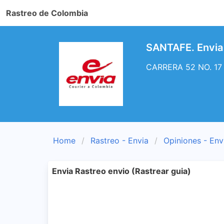
Rastreo de Colombia
SANTAFE. Envia 
CARRERA 52 NO. 17 A
Home
Rastreo - Envia
Opiniones - Env
Envia Rastreo envio (Rastrear guia)