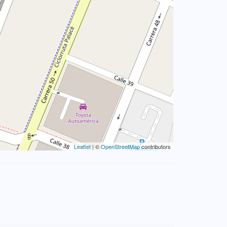
Leaflet
| ©
OpenStreetMap
contributors