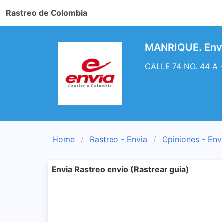
Rastreo de Colombia
MANRIQUE. Envi
CALLE 74 NO. 44 A -
Home
Rastreo - Envia
Opiniones - Env
Envia Rastreo envio (Rastrear guia)