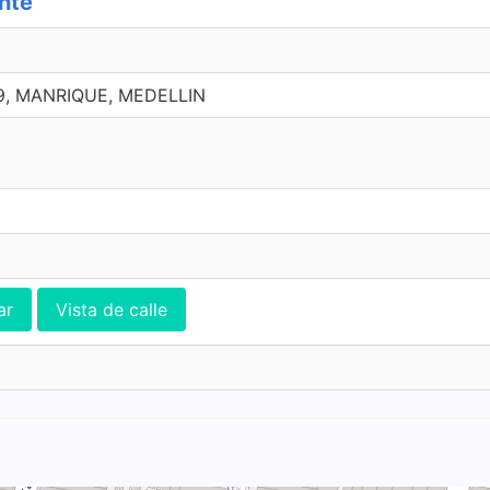
ente
69, MANRIQUE, MEDELLIN
ar
Vista de calle