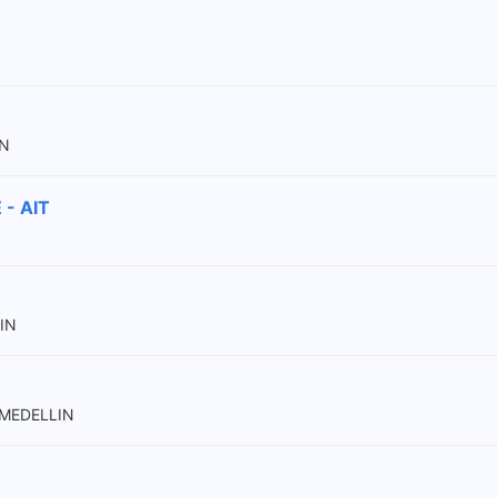
IN
- AIT
IN
 MEDELLIN