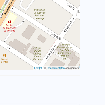
Leaflet
| ©
OpenStreetMap
contributors