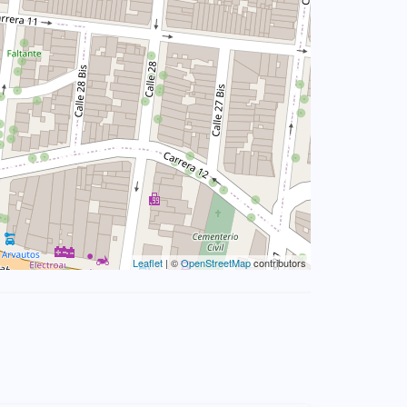
Leaflet
| ©
OpenStreetMap
contributors