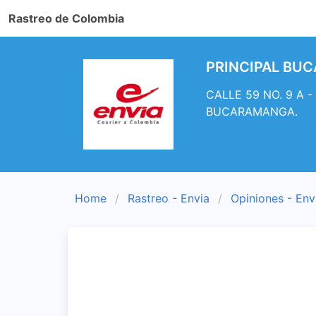
Rastreo de Colombia
PRINCIPAL BUCA
CALLE 59 NO. 9 A -
BUCARAMANGA.
Home
Rastreo - Envia
Opiniones - Env