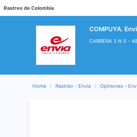
Rastreo de Colombia
COMPUYA. Envia
CARRERA 3 N 5 - 48
Home
Rastreo - Envia
Opiniones - Env