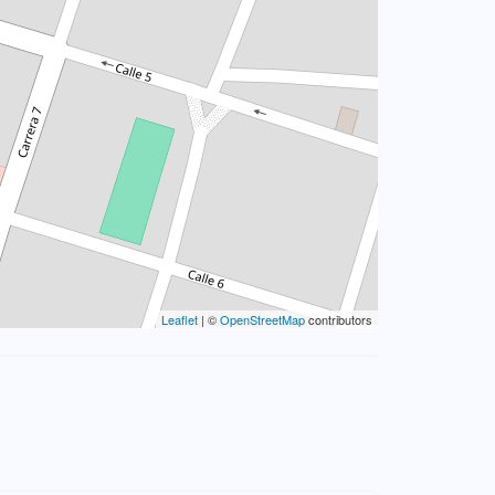
Leaflet
| ©
OpenStreetMap
contributors