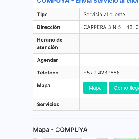
COMPUYA - Envia Servicio al clie
Tipo
Servicio al cliente
Dirección
CARRERA 3 N 5 - 48,
Horario de
atención
Agendar
Télefono
+57 1 4239666
Mapa
Mapa
Cómo lleg
Servicios
Mapa - COMPUYA