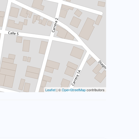
Leaflet
| ©
OpenStreetMap
contributors