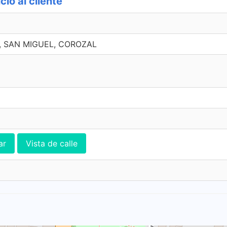
io al cliente
5, SAN MIGUEL, COROZAL
ar
Vista de calle