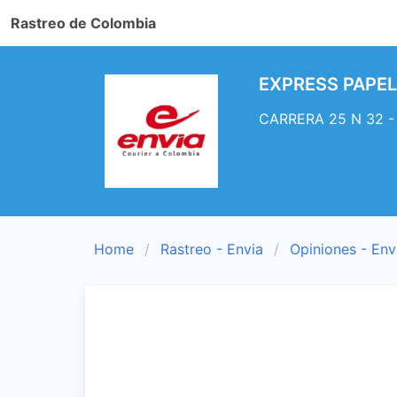
Rastreo de Colombia
EXPRESS PAPELER
CARRERA 25 N 32 - 
Home
Rastreo - Envia
Opiniones - Env