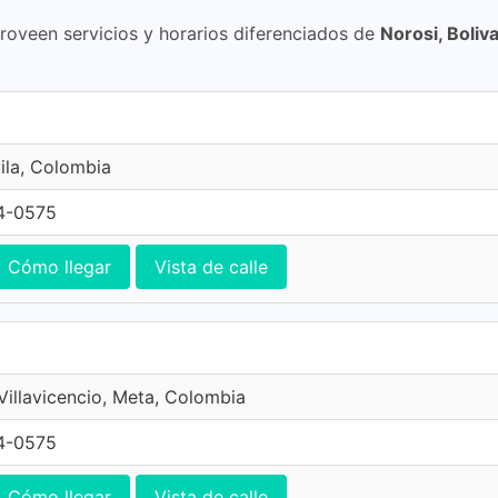
proveen servicios y horarios diferenciados de
Norosi, Boliv
ila, Colombia
4-0575
Cómo llegar
Vista de calle
 Villavicencio, Meta, Colombia
4-0575
Cómo llegar
Vista de calle