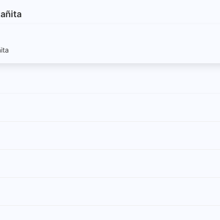
tañita
ita