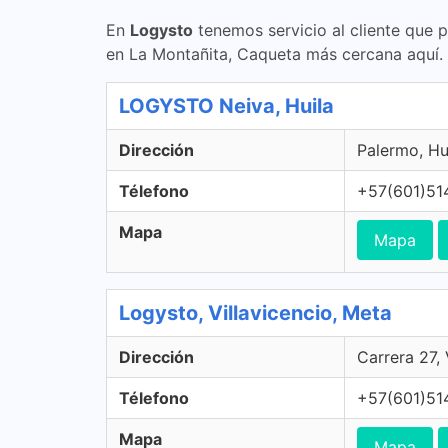
En
Logysto
tenemos servicio al cliente que 
en La Montañita, Caqueta más cercana aquí.
LOGYSTO Neiva, Huila
Dirección
Palermo, Hu
Télefono
+57(601)51
Mapa
Mapa
Logysto, Villavicencio, Meta
Dirección
Carrera 27,
Télefono
+57(601)51
Mapa
Mapa