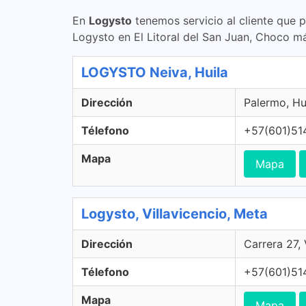
En
Logysto
tenemos servicio al cliente que 
Logysto en El Litoral del San Juan, Choco má
LOGYSTO Neiva, Huila
Dirección
Palermo, Hu
Télefono
+57(601)51
Mapa
Mapa
Logysto, Villavicencio, Meta
Dirección
Carrera 27,
Télefono
+57(601)51
Mapa
Mapa