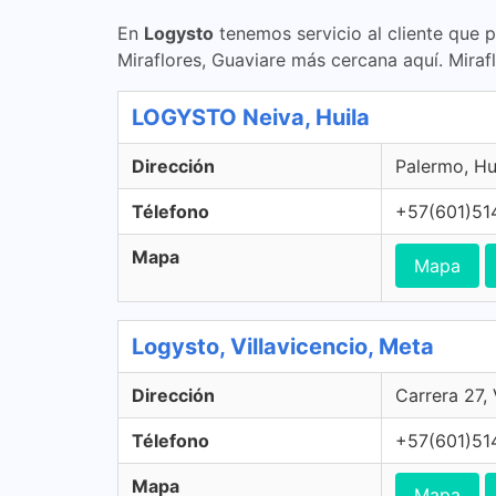
En
Logysto
tenemos servicio al cliente que 
Miraflores, Guaviare más cercana aquí. Miraf
LOGYSTO Neiva, Huila
Dirección
Palermo, Hu
Télefono
+57(601)51
Mapa
Mapa
Logysto, Villavicencio, Meta
Dirección
Carrera 27,
Télefono
+57(601)51
Mapa
Mapa