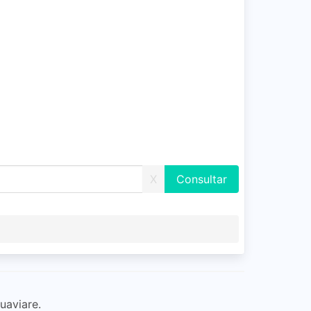
X
uaviare.