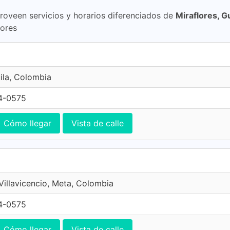
proveen servicios y horarios diferenciados de
Miraflores, G
lores
ila, Colombia
4-0575
Cómo llegar
Vista de calle
 Villavicencio, Meta, Colombia
4-0575
Cómo llegar
Vista de calle