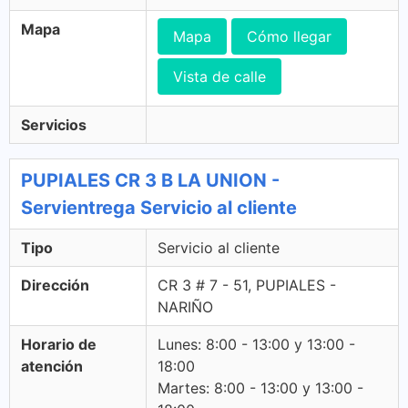
Mapa
Mapa
Cómo llegar
Vista de calle
Servicios
PUPIALES CR 3 B LA UNION -
Servientrega Servicio al cliente
Tipo
Servicio al cliente
Dirección
CR 3 # 7 - 51, PUPIALES -
NARIÑO
Horario de
Lunes: 8:00 - 13:00 y 13:00 -
atención
18:00
Martes: 8:00 - 13:00 y 13:00 -