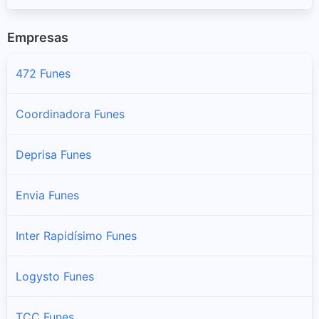
Empresas
472 Funes
Coordinadora Funes
Deprisa Funes
Envia Funes
Inter Rapidísimo Funes
Logysto Funes
TCC Funes