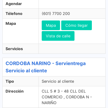
Agendar
Télefono
(601) 7700 200
Mapa
Mapa
Cómo llegar
Vista de calle
Servicios
CORDOBA NARINO - Servientrega
Servicio al cliente
Tipo
Servicio al cliente
Dirección
CLL 5 # 3 - 48 CLL DEL
COMERCIO , CORDOBA N -
NARIÑO