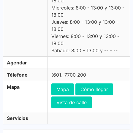
18:00
Miercoles: 8:00 - 13:00 y 13:00 -
18:00
Jueves: 8:00 - 13:00 y 13:00 -
18:00
Viernes: 8:00 - 13:00 y 13:00 -
18:00
Sabado: 8:00 - 13:00 y -- - --
Agendar
Télefono
(601) 7700 200
Mapa
Mapa
Cómo llegar
Vista de calle
Servicios