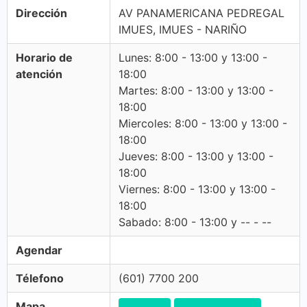
Dirección
AV PANAMERICANA PEDREGAL
IMUES, IMUES - NARIÑO
Horario de
Lunes: 8:00 - 13:00 y 13:00 -
atención
18:00
Martes: 8:00 - 13:00 y 13:00 -
18:00
Miercoles: 8:00 - 13:00 y 13:00 -
18:00
Jueves: 8:00 - 13:00 y 13:00 -
18:00
Viernes: 8:00 - 13:00 y 13:00 -
18:00
Sabado: 8:00 - 13:00 y -- - --
Agendar
Télefono
(601) 7700 200
Mapa