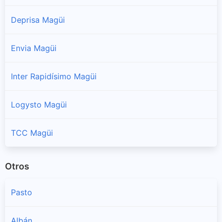
Deprisa Magüi
Envia Magüi
Inter Rapidísimo Magüi
Logysto Magüi
TCC Magüi
Otros
Pasto
Albán