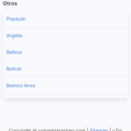
Otros
Popayán
Argelia
Balboa
Bolívar
Buenos Aires
Cajibío
Caldono
Copyright @ colombiarastreo.com |
Sitemap
| v.Do