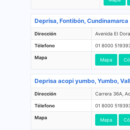
Deprisa, Fontibón, Cundinamarca
Dirección
Avenida El Dor
Télefono
01 8000 51939
Mapa
Mapa
Có
Deprisa acopi yumbo, Yumbo, Val
Dirección
Carrera 36A, A
Télefono
01 8000 51939
Mapa
Mapa
Có