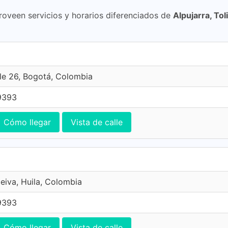
roveen servicios y horarios diferenciados de
Alpujarra, To
le 26, Bogotá, Colombia
9393
Cómo llegar
Vista de calle
Neiva, Huila, Colombia
9393
Cómo llegar
Vista de calle