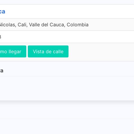
ca
Nicolas, Cali, Valle del Cauca, Colombia
3
mo llegar
Vista de calle
ra