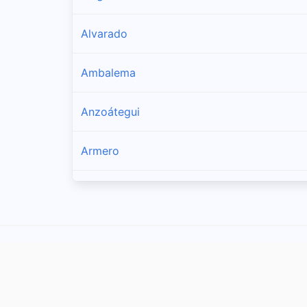
Alvarado
Ambalema
Anzoátegui
Armero
Ataco
Cajamarca
Carmen de Apicalá