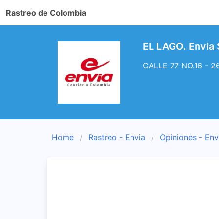
Rastreo de Colombia
EL LAGO. Envia 
CALLE 77 NO.16 - 26
Home
Rastreo - Envia
Opiniones - Env