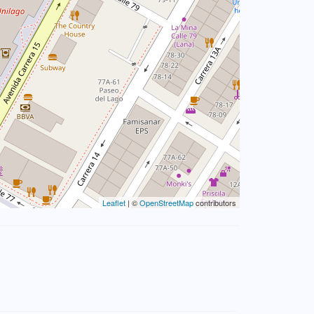
Leaflet
| ©
OpenStreetMap
contributors