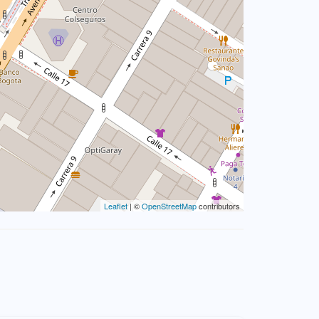
Leaflet
| ©
OpenStreetMap
contributors