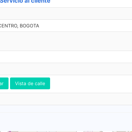
rvicio al cliente
, CENTRO, BOGOTA
ar
Vista de calle