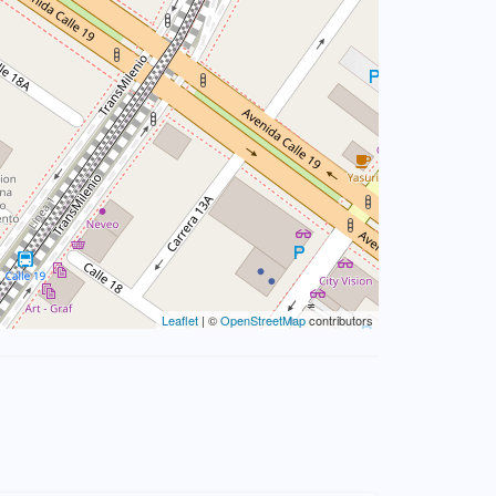
Leaflet
| ©
OpenStreetMap
contributors